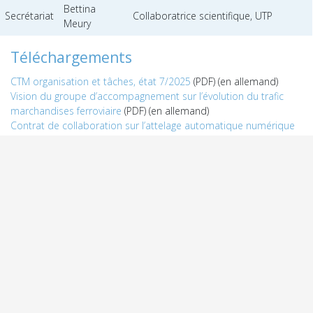
Bettina
Secrétariat
Collaboratrice scientifique, UTP
Meury
Téléchargements
CTM organisation et tâches, état 7/2025
(PDF) (en allemand)
Vision du groupe d’accompagnement sur l’évolution du trafic
marchandises ferroviaire
(PDF) (en allemand)
Contrat de collaboration sur l’attelage automatique numérique
(PDF) (en allemand)
Prise de position de la CTM sur le contrôle numérique des
véhicules, état en novembre 2022
(PDF) (en allemand)
Consultations
Projet FRD Powerpack pour les wagons marchandises
Plus sur ce thème
Étude de l’UTP et d’Infras «
Marktanalyse und Marktprognose
Schienengüterverkehr 2030
»
(PDF)
Stratégie du trafic marchandises ferroviaire
(PDF)
Manuel du trafic marchandises ferroviaire en Suisse. Une
introduction pour la pratique, la politique et les médias
(PDF)