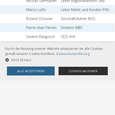
Nicolas Germanier
Leiter Regionalverkehr SBB
Marco Lüthi
Leiter Markt und Kunden PAG
Roland Ochsner
Geschäftsführer BOS
Pierre-Alain Perren
Direktor MBC
Severin Rangosch
CEO AVA
Anja Riedle
Leiterin Personenmobilität BLS
Durch die Nutzung unserer Website akzeptieren Sie alle Cookies
gemäß unserer Cookie-Richtlinie.
Datenschutzerklärung
Joe Schmid
Direktor VZO
ZEIGE DETAILS
Leiter Regionen
Werner Schurter
Personenverkehr SBB
ALLE AKZEPTIEREN
COOKIES ABLEHNEN
Roman Stingelin
Direktor AAGL
UNBEDINGT NOTWENDIGE COOKIES
LEISTUNGSCOOKIES
Wissenschaftlicher Mitarbeiter
Sekretariat
Orfeo Beldi
VöV
TARGETING-COOKIES
Mehr zum Thema
Unbedingt notwendige Cookies
Leistungscookies
VöV-Positionspapier zur Zukunft des regionalen