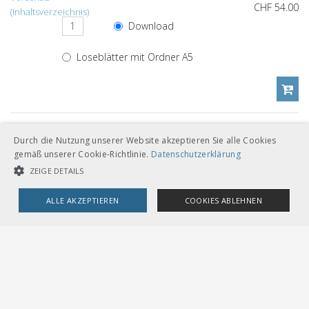
CHF 54.00
(Inhaltsverzeichnis)
Download
Loseblätter mit Ordner A5
Andere Sprachversionen
Durch die Nutzung unserer Website akzeptieren Sie alle Cookies
gemäß unserer Cookie-Richtlinie.
Datenschutzerklärung
CHF 54.00
ZEIGE DETAILS
Download
Französisch
ALLE AKZEPTIEREN
COOKIES ABLEHNEN
Loseblätter mit Ordner A5
UNBEDINGT NOTWENDIGE COOKIES
LEISTUNGSCOOKIES
TARGETING-COOKIES
Dokumentenverweise