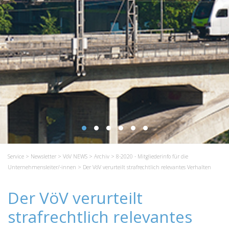
Service
>
Newsletter
>
VöV NEWS
>
Archiv
>
8-2020 - Mitgliederinfo für die
Unternehmensleiter/-innen
> Der VöV verurteilt strafrechtlich relevantes Verhalten
Der VöV verurteilt
strafrechtlich relevantes