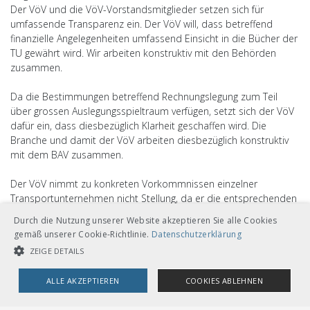
Der VöV und die VöV-Vorstandsmitglieder setzen sich für
umfassende Transparenz ein. Der VöV will, dass betreffend
finanzielle Angelegenheiten umfassend Einsicht in die Bücher der
TU gewährt wird. Wir arbeiten konstruktiv mit den Behörden
zusammen.
Da die Bestimmungen betreffend Rechnungslegung zum Teil
über grossen Auslegungsspieltraum verfügen, setzt sich der VöV
dafür ein, dass diesbezüglich Klarheit geschaffen wird. Die
Branche und damit der VöV arbeiten diesbezüglich konstruktiv
mit dem BAV zusammen.
Der VöV nimmt zu konkreten Vorkommnissen einzelner
Transportunternehmen nicht Stellung, da er die entsprechenden
Sachverhalte ja nicht im Detail kennt. Der VöV macht deshalb
Durch die Nutzung unserer Website akzeptieren Sie alle Cookies
auch keine Vorverurteilungen einzelner Personen und/oder
gemäß unserer Cookie-Richtlinie.
Datenschutzerklärung
Transportunternehmen. Die strafrechtliche Beurteilung ist Sache
ZEIGE DETAILS
der Gerichte. Es gilt – nicht nur beim VöV – die
Unschuldsvermutung.
ALLE AKZEPTIEREN
COOKIES ABLEHNEN
UNBEDINGT NOTWENDIGE COOKIES
LEISTUNGSCOOKIES