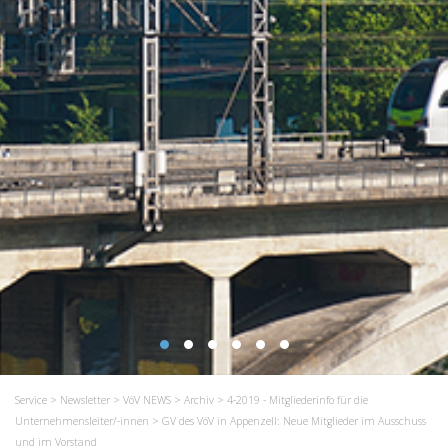
Service
>
Newsletter
>
VöV NEWS
>
Archiv
>
4-2019 - Mitgliederinfo für die
Unternehmensleiter/-innen
> GV des VöV in Appenzell: Neue Mitglieder im Ausschuss
und im Vorstand