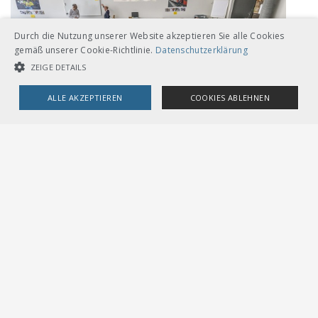
Durch die Nutzung unserer Website akzeptieren Sie alle Cookies
gemäß unserer Cookie-Richtlinie.
Datenschutzerklärung
ZEIGE DETAILS
ALLE AKZEPTIEREN
COOKIES ABLEHNEN
UNBEDINGT NOTWENDIGE COOKIES
LEISTUNGSCOOKIES
TARGETING-COOKIES
Unbedingt notwendige Cookies
Leistungscookies
Targeting-Cookies
Streng notwendige Cookies ermöglichen die Kernfunktionen der
Website wie Benutzeranmeldung und Kontoverwaltung. Die Website
kann ohne die unbedingt erforderlichen Cookies nicht ordnungsgemäß
verwendet werden.
Provider /
Name
Ablauf
Beschreibung