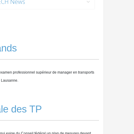
ECH News
ands
l’examen professionnel supérieur de manager en transports
 à Lausanne.
ale des TP
 qui exige du Conseil fédéral un plan de mesures devant