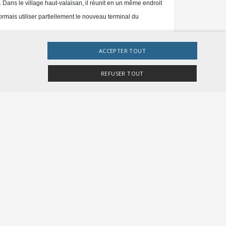
 Dans le village haut-valaisan, il réunit en un même endroit
ormais utiliser partiellement le nouveau terminal du
ACCEPTER TOUT
ional
REFUSER TOUT
 avec l’UE et les organisations CIT et OTIF sises à Berne»
e site Web ne peut pas être utilisé correctement sans
r Besucher-Cookies zu speichern. Das Cookie-
ilbahn»
de Frieder Kremer, de la Technische Universität de
gemeine Kennung, die zum Verwalten von