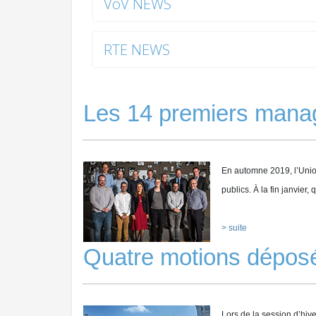
VöV NEWS
RTE NEWS
Les 14 premiers manag
En automne 2019, l’Unio
publics. À la fin janvie
> suite
Quatre motions déposé
Lors de la session d’hiv