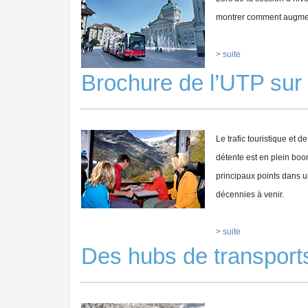
montrer comment augmente
> suite
Brochure de l’UTP sur 
Le trafic touristique et 
détente est en plein bo
principaux points dans u
décennies à venir.
> suite
Des hubs de transports