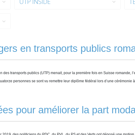
UTP INSIDE
T
ers en transports publics rom
n des transports publics (UTP) menait, pour la première fois en Suisse romande, 
r, quatorze personnes se sont vu remettre leur diplôme fédéral lors d’une cérémonie
es pour améliorer la part mod
er 2019, des politiciens du PDC, du PVL, du PS et des Verts ont déposé une motion