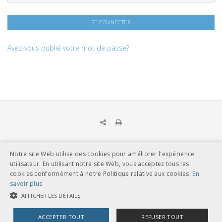
Avez-vous oublié votre mot de passe?
Notre site Web utilise des cookies pour améliorer l'expérience
UNION DES TRANSPORTS PUBLICS
utilisateur. En utilisant notre site Web, vous acceptez tous les
Dählhölzliweg 12
cookies conformément à notre Politique relative aux cookies.
En
CH-3005 Berne
savoir plus
Tél. en contact direct avec l’équipe de l’UTP
info@utp.ch
AFFICHER LES DÉTAILS
Plan d'accès
ACCEPTER TOUT
REFUSER TOUT