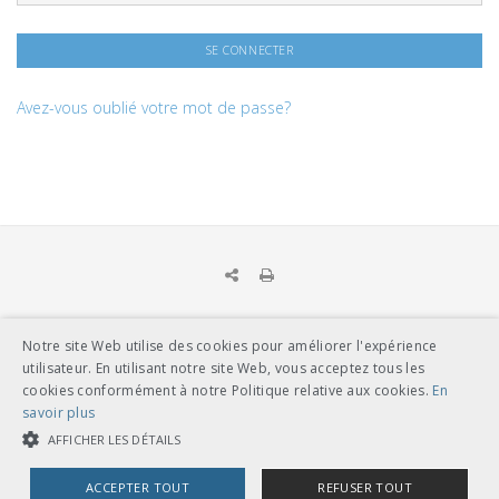
Avez-vous oublié votre mot de passe?
Notre site Web utilise des cookies pour améliorer l'expérience
UNION DES TRANSPORTS PUBLICS
utilisateur. En utilisant notre site Web, vous acceptez tous les
Dählhölzliweg 12
cookies conformément à notre Politique relative aux cookies.
En
CH-3005 Berne
savoir plus
Tél. en contact direct avec l’équipe de l’UTP
info@utp.ch
AFFICHER LES DÉTAILS
Plan d'accès
ACCEPTER TOUT
REFUSER TOUT