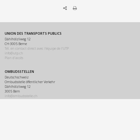
UNION DES TRANSPORTS PUBLICS
Dählhölzliweg 12
CH-3005 Berne
Tél. en contact direct avec l’équipe de l’UTP
info@utp.ch
Plan d'accès
OMBUDSSTELLEN
Deutschschweiz
Ombudsstelle öffentlicher Verkehr
Dählhölzliweg 12
3005 Bern
info@ombudsstelle.ch
Romandie
Service de médiation des transports publics
Dählhölzliweg 12
3005 Berne
info@servicedemediation.ch
LINKS