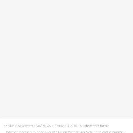
Service
>
Newsletter
>
VöV NEWS
>
Archiv
>
1-2018 - Mitgliederinfo für die
Unternehmensleiter/-innen
> Zugang zum Vertrieb von Mobilitätsdienstleistungen –