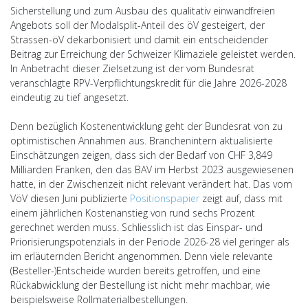
Sicherstellung und zum Ausbau des qualitativ einwandfreien
Angebots soll der Modalsplit-Anteil des öV gesteigert, der
Strassen-öV dekarbonisiert und damit ein entscheidender
Beitrag zur Erreichung der Schweizer Klimaziele geleistet werden.
In Anbetracht dieser Zielsetzung ist der vom Bundesrat
veranschlagte RPV-Verpflichtungskredit für die Jahre 2026-2028
eindeutig zu tief angesetzt.
Denn bezüglich Kostenentwicklung geht der Bundesrat von zu
optimistischen Annahmen aus. Branchenintern aktualisierte
Einschätzungen zeigen, dass sich der Bedarf von CHF 3,849
Milliarden Franken, den das BAV im Herbst 2023 ausgewiesenen
hatte, in der Zwischenzeit nicht relevant verändert hat. Das vom
VöV diesen Juni publizierte
Positionspapier
zeigt auf, dass mit
einem jährlichen Kostenanstieg von rund sechs Prozent
gerechnet werden muss. Schliesslich ist das Einspar- und
Priorisierungspotenzials in der Periode 2026-28 viel geringer als
im erläuternden Bericht angenommen. Denn viele relevante
(Besteller-)Entscheide wurden bereits getroffen, und eine
Rückabwicklung der Bestellung ist nicht mehr machbar, wie
beispielsweise Rollmaterialbestellungen.