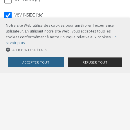
VöV INSIDE [de]
Notre site Web utilise des cookies pour améliorer l'expérience
VöV NEWS [de]
utilisateur. En utilisant notre site Web, vous acceptez tous les
cookies conformément à notre Politique relative aux cookies.
En
savoir plus
AFFICHER LES DÉTAILS
ACCEPTER TOUT
REFUSER TOUT
COOKIES STRICTEMENT NÉCESSAIRES
COOKIES DE PERFORMANCE
COOKIES DE CIBLAGE
Cookies strictement nécessaires
Cookies de performance
UNION DES TRANSPORTS PUBLICS
Dählhölzliweg 12
Cookies de ciblage
CH-3005 Berne
Tél. en contact direct avec l’équipe de l’UTP
Les cookies strictement nécessaires habilitent des fonctionnalités de
info@utp.ch