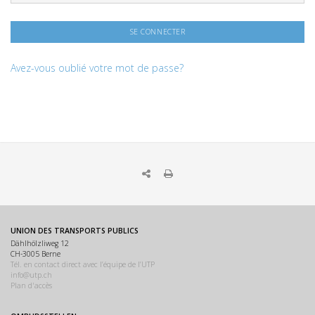
Avez-vous oublié votre mot de passe?
UNION DES TRANSPORTS PUBLICS
Dählhölzliweg 12
CH-3005 Berne
Tél. en contact direct avec l’équipe de l’UTP
info@utp.ch
Plan d'accès