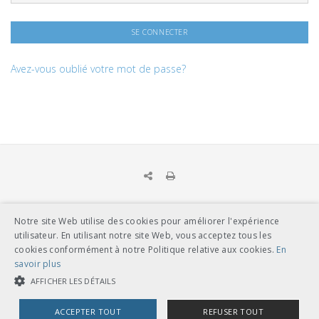
Avez-vous oublié votre mot de passe?
Notre site Web utilise des cookies pour améliorer l'expérience
UNION DES TRANSPORTS PUBLICS
utilisateur. En utilisant notre site Web, vous acceptez tous les
Dählhölzliweg 12
cookies conformément à notre Politique relative aux cookies.
En
CH-3005 Berne
savoir plus
Tél. en contact direct avec l’équipe de l’UTP
info@utp.ch
AFFICHER LES DÉTAILS
Plan d'accès
ACCEPTER TOUT
REFUSER TOUT