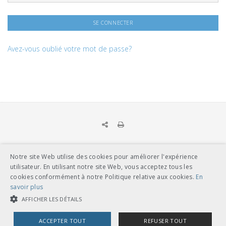
Avez-vous oublié votre mot de passe?
Notre site Web utilise des cookies pour améliorer l'expérience
UNION DES TRANSPORTS PUBLICS
utilisateur. En utilisant notre site Web, vous acceptez tous les
Dählhölzliweg 12
cookies conformément à notre Politique relative aux cookies.
En
CH-3005 Berne
savoir plus
Tél. en contact direct avec l’équipe de l’UTP
info@utp.ch
AFFICHER LES DÉTAILS
Plan d'accès
ACCEPTER TOUT
REFUSER TOUT