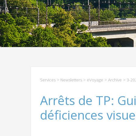
Services
>
Newsletters
>
eVoyage
>
Archive
>
3-20
Arrêts de TP: Gu
déficiences visue