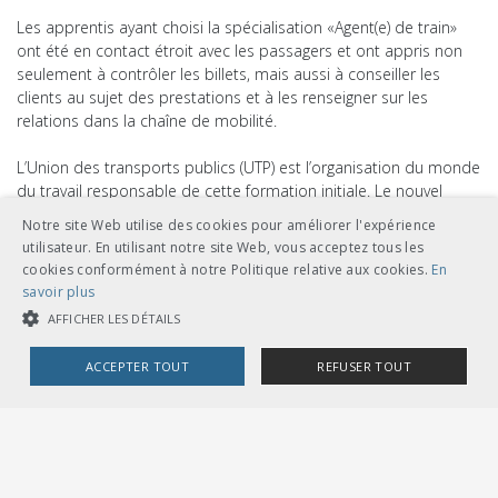
Les apprentis ayant choisi la spécialisation «Agent(e) de train»
ont été en contact étroit avec les passagers et ont appris non
seulement à contrôler les billets, mais aussi à conseiller les
clients au sujet des prestations et à les renseigner sur les
relations dans la chaîne de mobilité.
L’Union des transports publics (UTP) est l’organisation du monde
du travail responsable de cette formation initiale. Le nouvel
apprentissage d’agent(e) de transports publics a été développé
Notre site Web utilise des cookies pour améliorer l'expérience
dans le but de pouvoir compter sur une relève pour
utilisateur. En utilisant notre site Web, vous acceptez tous les
l’exploitation du système global des transports publics suisses.
cookies conformément à notre Politique relative aux cookies.
En
Par cette formation, des tâches centrales de l’exploitation des
savoir plus
entreprises de transports publics sont intégrées à une
AFFICHER LES DÉTAILS
formation professionnelle reconnue. Il s’agit d’un exemple de
succès de la collaboration au sein de la branche.
ACCEPTER TOUT
REFUSER TOUT
La formation d’agent(e) de transports publics est attrayante
COOKIES STRICTEMENT NÉCESSAIRES
pour les apprentis. Toutes les places d’apprentissage, dont le
nombre a augmenté chaque année, ont ainsi pu être occupées.
COOKIES DE PERFORMANCE
COOKIES DE CIBLAGE
La première classe romande a débuté en 2016 à l’école
professionnelle de Nyon et terminera sa formation en été 2019.