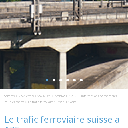
Services
>
Newsletters
>
VöV NEWS
>
Archive
>
3-2021 – Informations de membres
pour les cadres
> Le trafic ferroviaire suisse a 175 ans
Le trafic ferroviaire suisse a