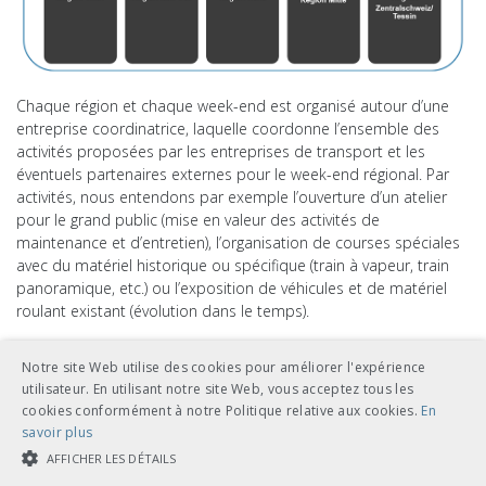
Chaque région et chaque week-end est organisé autour d’une
entreprise coordinatrice, laquelle coordonne l’ensemble des
activités proposées par les entreprises de transport et les
éventuels partenaires externes pour le week-end régional. Par
activités, nous entendons par exemple l’ouverture d’un atelier
pour le grand public (mise en valeur des activités de
maintenance et d’entretien), l’organisation de courses spéciales
avec du matériel historique ou spécifique (train à vapeur, train
panoramique, etc.) ou l’exposition de véhicules et de matériel
roulant existant (évolution dans le temps).
L’objectif premier de l’événement est d’offrir au grand public la
Notre site Web utilise des cookies pour améliorer l'expérience
possibilité de découvrir les coulisses du système de transport
utilisateur. En utilisant notre site Web, vous acceptez tous les
suisse, l’importance des entreprises de transports publics sur le
cookies conformément à notre Politique relative aux cookies.
En
plan régional ainsi que la mise en valeur des différentes
savoir plus
professions des transports publics.
AFFICHER LES DÉTAILS