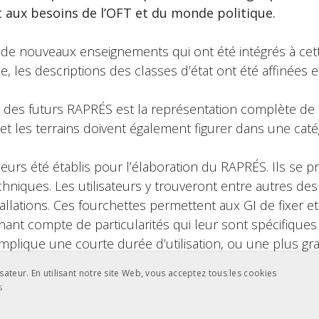
 aux besoins de l’OFT et du monde politique.
er de nouveaux enseignements qui ont été intégrés à cet
 les descriptions des classes d’état ont été affinées et 
 des futurs RAPRÉS est la représentation complète de to
t les terrains doivent également figurer dans une catégo
leurs été établis pour l’élaboration du RAPRÉS. Ils se 
chniques. Les utilisateurs y trouveront entre autres des
tallations. Ces fourchettes permettent aux GI de fixer et
 tenant compte de particularités qui leur sont spécifique
implique une courte durée d’utilisation, ou une plus gran
s sur la base des propositions des groupes d’experts de
sateur. En utilisant notre site Web, vous acceptez tous les cookies
du RAPRÉS, mais aussi de faciliter l’interprétation des 
s