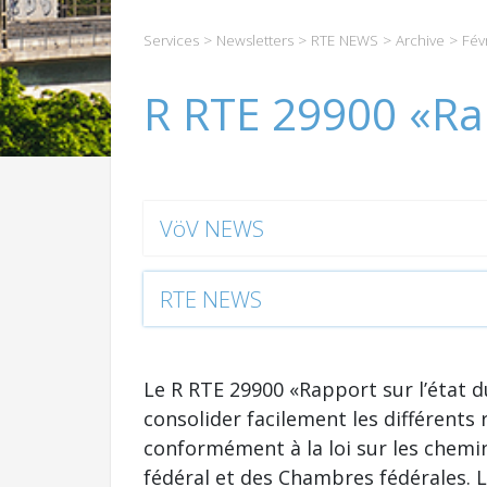
Services
>
Newsletters
>
RTE NEWS
>
Archive
>
Fév
R RTE 29900 «Rap
VöV NEWS
RTE NEWS
Le R RTE 29900 «Rapport sur l’état d
consolider facilement les différents 
conformément à la loi sur les chemin
fédéral et des Chambres fédérales. 