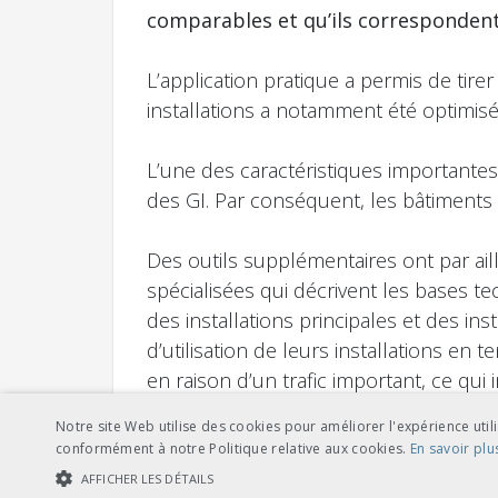
comparables et qu’ils correspondent
L’application pratique a permis de tir
installations a notamment été optimisée,
L’une des caractéristiques importantes
des GI. Par conséquent, les bâtiments e
Des outils supplémentaires ont par ail
spécialisées qui décrivent les bases te
des installations principales et des ins
d’utilisation de leurs installations en
en raison d’un trafic important, ce qui 
sous-sol). Ces annexes ont été établie
Notre site Web utilise des cookies pour améliorer l'expérience utili
de fournir un outil pour l’élaboration 
conformément à notre Politique relative aux cookies.
En savoir plu
AFFICHER LES DÉTAILS