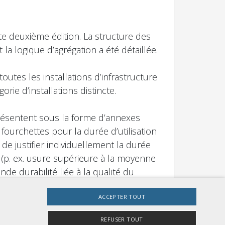
te deuxième édition. La structure des
la logique d’agrégation a été détaillée.
utes les installations d’infrastructure
rie d’installations distincte.
présentent sous la forme d’annexes
 fourchettes pour la durée d’utilisation
 de justifier individuellement la durée
s (p. ex. usure supérieure à la moyenne
de durabilité liée à la qualité du
 l’UTP. L’objectif est non seulement
données agrégées.
ACCEPTER TOUT
REFUSER TOUT