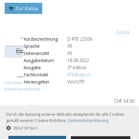
Zur Kasse
Zurück
Kurzbezeichnung
D RTE 22556
Sprache
FR
Seitenanzahl
45
Ausgabedatum
18.08.2022
e
Ausgabe
2
édition
Fachkontakt
RTE@utp.ch
Herausgeber
VöV/UTP
Vorschau
(Inhaltsverzeichnis)
CHF 54.00
Download
Gebunden A4
Durch die Nutzung unserer Website akzeptieren Sie alle Cookies
gemäß unserer Cookie-Richtlinie.
Datenschutzerklärung
Loseblätter mit Ordner A5
ZEIGE DETAILS