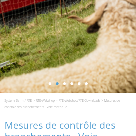
System Bahn / RTE
>
RTE-Webshop
>
RTE-Webshop/RTE-Downloads
> Mesures de
contrôle des branchements - Voie métrique
Mesures de contrôle des