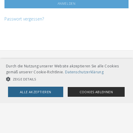
Passwort vergessen?
Durch die Nutzung unserer Website akzeptieren Sie alle Cookies
gemäß unserer Cookie-Richtlinie.
Datenschutzerklärung
ZEIGE DETAILS
VERBAND ÖFFENTLICHER VERKEHR
ALLE AKZEPTIEREN
COOKIES ABLEHNEN
Dählhölzliweg 12
CH-3005 Bern
Tel. Direktkontakt zum VöV-Team
UNBEDINGT NOTWENDIGE COOKIES
LEISTUNGSCOOKIES
info@voev.ch
Lageplan
TARGETING-COOKIES
OMBUDSSTELLEN
Deutschschweiz