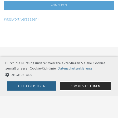
Passwort vergessen?
Durch die Nutzung unserer Website akzeptieren Sie alle Cookies
gemäß unserer Cookie-Richtlinie.
Datenschutzerklärung
ZEIGE DETAILS
VERBAND ÖFFENTLICHER VERKEHR
Dählhölzliweg 12
ALLE AKZEPTIEREN
COOKIES ABLEHNEN
CH-3005 Bern
Tel. Direktkontakt zum VöV-Team
info@voev.ch
UNBEDINGT NOTWENDIGE COOKIES
LEISTUNGSCOOKIES
Lageplan
TARGETING-COOKIES
OMBUDSSTELLEN
Deutschschweiz