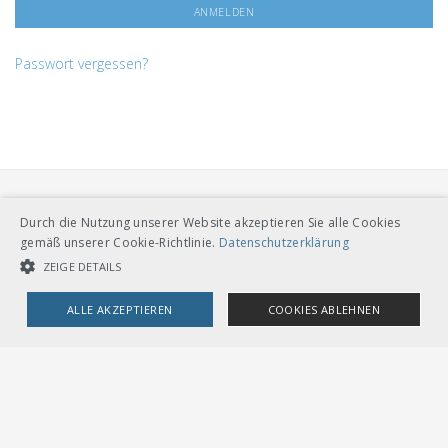
Passwort vergessen?
Durch die Nutzung unserer Website akzeptieren Sie alle Cookies
gemäß unserer Cookie-Richtlinie.
Datenschutzerklärung
ZEIGE DETAILS
VERBAND ÖFFENTLICHER VERKEHR
ALLE AKZEPTIEREN
COOKIES ABLEHNEN
Dählhölzliweg 12
CH-3005 Bern
Tel. Direktkontakt zum VöV-Team
UNBEDINGT NOTWENDIGE COOKIES
LEISTUNGSCOOKIES
info@voev.ch
Lageplan
TARGETING-COOKIES
OMBUDSSTELLEN
Deutschschweiz