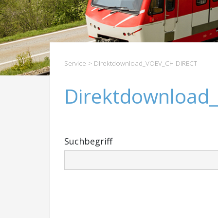
Service
> Direktdownload_VOEV_CH-DIRECT
Direktdownload
Suchbegriff