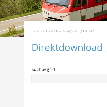
Service
> Direktdownload_VOEV_CH-DIRECT
Direktdownload
Suchbegriff