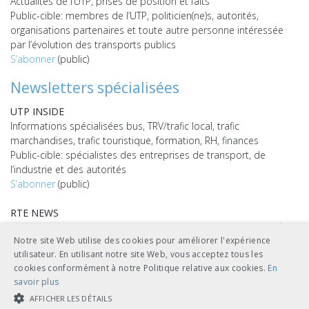
Actualités de l’UTP, prises de position et faits
Public-cible: membres de l’UTP, politicien(ne)s, autorités,
organisations partenaires et toute autre personne intéressée
par l’évolution des transports publics
S’abonner
(public)
Newsletters spécialisées
UTP INSIDE
Informations spécialisées bus, TRV/trafic local, trafic
marchandises, trafic touristique, formation, RH, finances
Public-cible: spécialistes des entreprises de transport, de
l’industrie et des autorités
S’abonner
(public)
RTE NEWS
Informations spécialisées sur l’Ouvrage de référence en matière
Notre site Web utilise des cookies pour améliorer l'expérience
de technique ferroviaire (RTE)
utilisateur. En utilisant notre site Web, vous acceptez tous les
Public-cible: abonné(e)s du RTE
cookies conformément à notre Politique relative aux cookies.
En
S’abonner
(public)
savoir plus
TECH NEWS
AFFICHER LES DÉTAILS