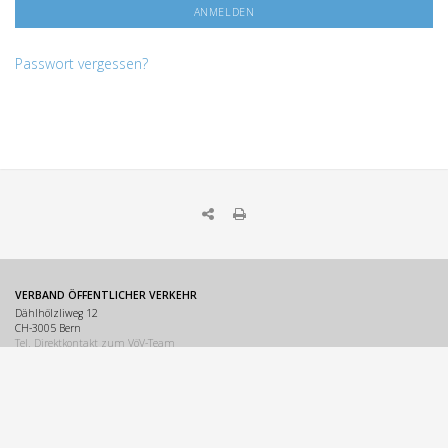
Passwort vergessen?
VERBAND ÖFFENTLICHER VERKEHR
Dählhölzliweg 12
CH-3005 Bern
Tel. Direktkontakt zum VöV-Team
info@voev.ch
Lageplan
OMBUDSSTELLEN
Deutschschweiz