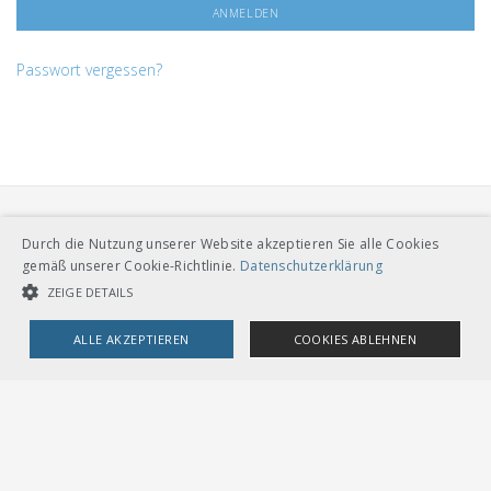
Passwort vergessen?
Durch die Nutzung unserer Website akzeptieren Sie alle Cookies
gemäß unserer Cookie-Richtlinie.
Datenschutzerklärung
ZEIGE DETAILS
VERBAND ÖFFENTLICHER VERKEHR
ALLE AKZEPTIEREN
COOKIES ABLEHNEN
Dählhölzliweg 12
CH-3005 Bern
Tel. Direktkontakt zum VöV-Team
UNBEDINGT NOTWENDIGE COOKIES
LEISTUNGSCOOKIES
info@voev.ch
Lageplan
TARGETING-COOKIES
OMBUDSSTELLEN
Deutschschweiz