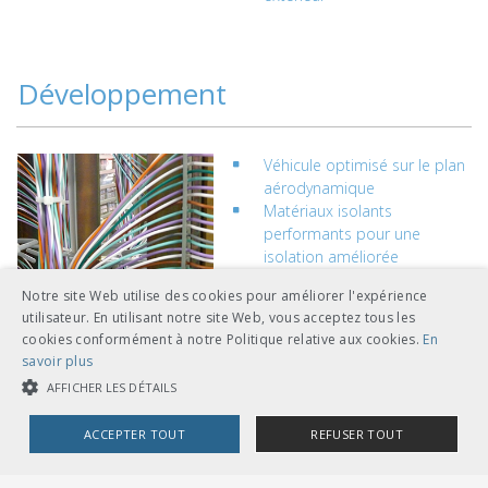
Développement
Véhicule optimisé sur le plan
aérodynamique
Matériaux isolants
performants pour une
isolation améliorée
Notre site Web utilise des cookies pour améliorer l'expérience
Technique (Electricité,
utilisateur. En utilisant notre site Web, vous acceptez tous les
cookies conformément à notre Politique relative aux cookies.
En
Transformateur)
savoir plus
AFFICHER LES DÉTAILS
Efficacité énergétique par le
ACCEPTER TOUT
REFUSER TOUT
remplacement des moteurs
de ventilateurs
COOKIES STRICTEMENT NÉCESSAIRES