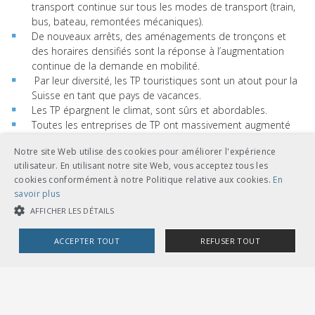
transport continue sur tous les modes de transport (train,
bus, bateau, remontées mécaniques).
De nouveaux arrêts, des aménagements de tronçons et
des horaires densifiés sont la réponse à l’augmentation
continue de la demande en mobilité.
Par leur diversité, les TP touristiques sont un atout pour la
Suisse en tant que pays de vacances.
Les TP épargnent le climat, sont sûrs et abordables.
Toutes les entreprises de TP ont massivement augmenté
leur productivité ces dernières années. Les pouvoirs publics
Notre site Web utilise des cookies pour améliorer l'expérience
obtiennent donc toujours plus de prestations pour chaque
utilisateur. En utilisant notre site Web, vous acceptez tous les
franc investi dans les TP.
cookies conformément à notre Politique relative aux cookies.
En
La part du rail dans le trafic marchandises de transit est
savoir plus
particulièrement importante pour la protection des Alpes.
AFFICHER LES DÉTAILS
Télécharchements
ACCEPTER TOUT
REFUSER TOUT
Brochure Faits et arguments (PDF)
COOKIES STRICTEMENT NÉCESSAIRES
COOKIES DE PERFORMANCE
COOKIES DE CIBLAGE