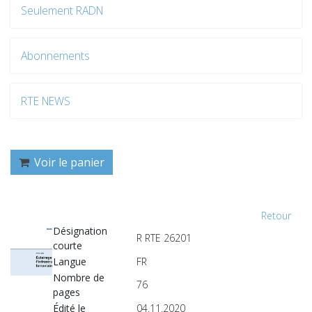
Seulement RADN
Abonnements
RTE NEWS
Voir le panier
Retour
Désignation
R RTE 26201
courte
Langue
FR
Nombre de
76
pages
Édité le
04.11.2020