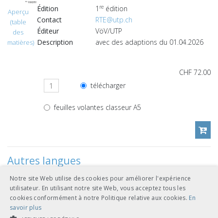
re
Édition
1
édition
Aperçu
Contact
RTE@utp.ch
(table
Éditeur
VöV/UTP
des
Description
avec des adaptions du 01.04.2026
matières)
CHF 72.00
télécharger
feuilles volantes classeur A5
Autres langues
Notre site Web utilise des cookies pour améliorer l'expérience
CHF 72.00
utilisateur. En utilisant notre site Web, vous acceptez tous les
cookies conformément à notre Politique relative aux cookies.
En
télécharger
allemand
savoir plus