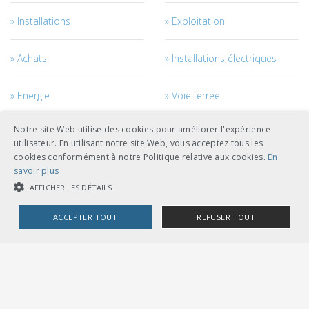
Installations
Exploitation
Achats
Installations électriques
Energie
Voie ferrée
Notre site Web utilise des cookies pour améliorer l'expérience
Informations des voyageurs
Horaire et design du réseau
utilisateur. En utilisant notre site Web, vous acceptez tous les
cookies conformément à notre Politique relative aux cookies.
En
Courant de traction
Véhicules
savoir plus
AFFICHER LES DÉTAILS
Management des véhicules
Génie civil
ACCEPTER TOUT
REFUSER TOUT
Câbles
Accès au réseau
COOKIES STRICTEMENT NÉCESSAIRES
COOKIES DE PERFORMANCE
COOKIES DE CIBLAGE
Personnel
Management des projets et
des travaux