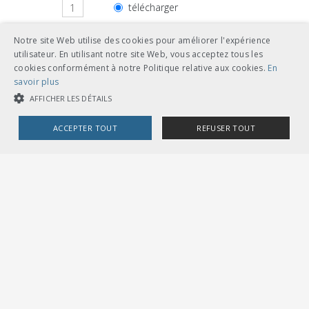
télécharger
feuilles volantes classeur A5
Notre site Web utilise des cookies pour améliorer l'expérience
utilisateur. En utilisant notre site Web, vous acceptez tous les
cookies conformément à notre Politique relative aux cookies.
En
savoir plus
AFFICHER LES DÉTAILS
Autres langues
ACCEPTER TOUT
REFUSER TOUT
CHF 54.00
COOKIES STRICTEMENT NÉCESSAIRES
télécharger
allemand
COOKIES DE PERFORMANCE
COOKIES DE CIBLAGE
feuilles volantes classeur A5
Cookies strictement nécessaires
Cookies de performance
Cookies de ciblage
CHF 54.00
Les cookies strictement nécessaires habilitent des fonctionnalités de
télécharger
italien
base du site Web telles que la connexion des utilisateurs et la gestion
des comptes. Le site Web ne peut pas être utilisé correctement sans les