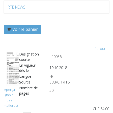
RTE NEWS
Voir le panier
Retour
Désignation
I-40036
courte
En vigueur
19.10.2018
dès le
Langue
FR
Source
SBB/CFF/FFS
Nombre de
Aperçu
50
pages
(table
des
matières)
CHF 54.00