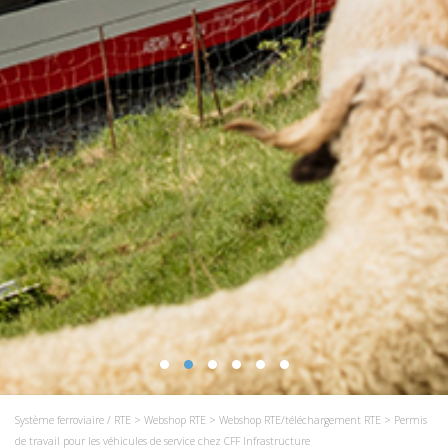
Système ferroviaire / RTE
>
Webshop RTE
>
Webshop RTE/téléchargement RTE
> Permis
de travail pour les véhicules de service chez CFF Infrastructure