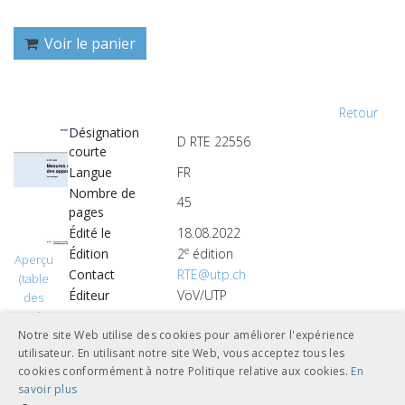
Voir le panier
Retour
Désignation
D RTE 22556
courte
Langue
FR
Nombre de
45
pages
Édité le
18.08.2022
e
Édition
2
édition
Aperçu
Contact
RTE@utp.ch
(table
Éditeur
VöV/UTP
des
matières)
Notre site Web utilise des cookies pour améliorer l'expérience
CHF 54.00
utilisateur. En utilisant notre site Web, vous acceptez tous les
cookies conformément à notre Politique relative aux cookies.
En
télécharger
relié A4
savoir plus