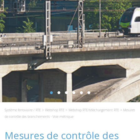
Système ferroviaire / RTE
>
Webshop RTE
>
Webshop RTE/téléchargement RTE
> Mesures
de contrôle des branchements - Voie métrique
Mesures de contrôle des