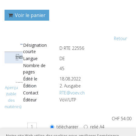
Voir le panier
Retour
Désignation
D RTE 22556
courte
Langue
DE
Nombre de
45
pages
Édité le
18.08.2022
Édition
2. Ausgabe
Aperçu
Contact
RTE@voev.ch
(table
Éditeur
VöV/UTP
des
matières)
CHF 54.00
télécharger
relié A4
Notre site Web utilise des cookies pour améliorer l'expérience