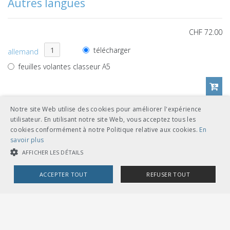
Autres langues
CHF 72.00
télécharger
allemand
feuilles volantes classeur A5
Notre site Web utilise des cookies pour améliorer l'expérience
CHF 72.00
utilisateur. En utilisant notre site Web, vous acceptez tous les
cookies conformément à notre Politique relative aux cookies.
En
télécharger
italien
savoir plus
feuilles volantes classeur A5
AFFICHER LES DÉTAILS
ACCEPTER TOUT
REFUSER TOUT
COOKIES STRICTEMENT NÉCESSAIRES
Références de documents
COOKIES DE PERFORMANCE
COOKIES DE CIBLAGE