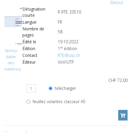
Retour
Désignation
R RTE 20510
courte
Langue
FR
Nombre de
58
pages
Édité le
19.10.2022
re
Édition
1
édition
Aperçu
Contact
RTE@utp.ch
(table
Éditeur
VöV/UTP
des
matières)
CHF 72.00
télécharger
feuilles volantes classeur A5