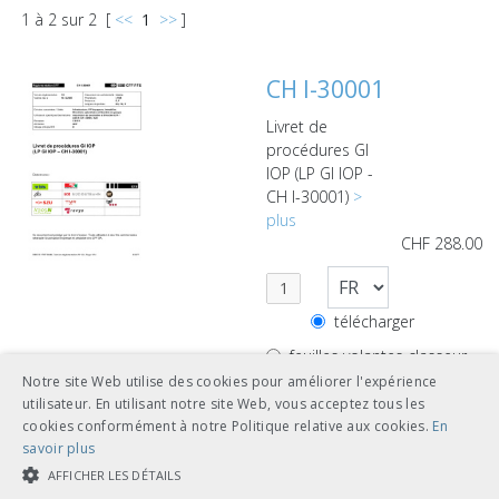
1
à
2
sur
2
[
<<
1
>>
]
CH I-30001
Livret de
procédures GI
IOP (LP GI IOP -
CH I-30001)
>
plus
CHF
288.00
télécharger
feuilles volantes classeur
A5
Notre site Web utilise des cookies pour améliorer l'expérience
utilisateur. En utilisant notre site Web, vous acceptez tous les
cookies conformément à notre Politique relative aux cookies.
En
savoir plus
AFFICHER LES DÉTAILS