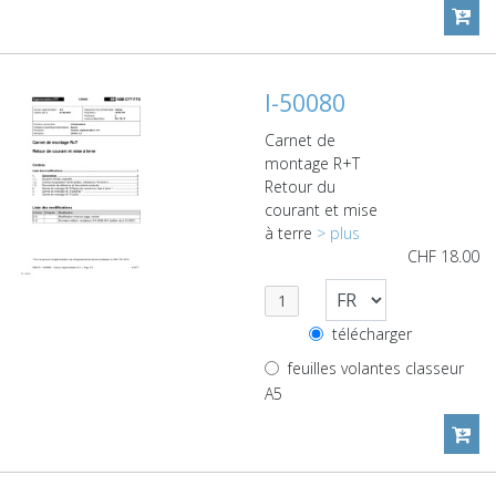
I-50080
Carnet de
montage R+T
Retour du
courant et mise
à terre
> plus
CHF
18.00
télécharger
feuilles volantes classeur
A5