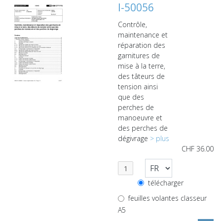
I-50056
Contrôle,
maintenance et
réparation des
garnitures de
mise à la terre,
des tâteurs de
tension ainsi
que des
perches de
manoeuvre et
des perches de
dégivrage
> plus
CHF
36.00
télécharger
feuilles volantes classeur
A5