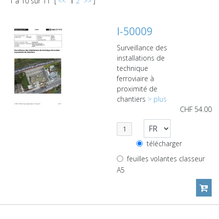
1
à
10
sur
11
[
<<
1
2
>>
]
I-50009
Surveillance des
installations de
technique
ferroviaire à
proximité de
chantiers
> plus
CHF
54.00
télécharger
feuilles volantes classeur
A5