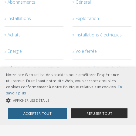
Abonnements
Général
Installations
Exploitation
Achats
Installations électriques
Energie
Voie ferrée
Informations des voyageurs
Horaire et design du réseau
Notre site Web utilise des cookies pour améliorer l'expérience
utilisateur. En utilisant notre site Web, vous acceptez tous les
Courant de traction
Véhicules
cookies conformément à notre Politique relative aux cookies.
En
savoir plus
Management des véhicules
Génie civil
AFFICHER LES DÉTAILS
ACCEPTER TOUT
REFUSER TOUT
Câbles
Accès au réseau
COOKIES STRICTEMENT NÉCESSAIRES
Personnel
Management des projets et