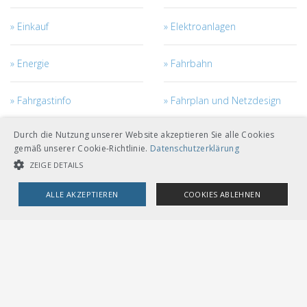
Einkauf
Elektroanlagen
Energie
Fahrbahn
Fahrgastinfo
Fahrplan und Netzdesign
Durch die Nutzung unserer Website akzeptieren Sie alle Cookies
Fahrstrom
Fahrzeuge
gemäß unserer Cookie-Richtlinie.
Datenschutzerklärung
ZEIGE DETAILS
Fahrzeugmanagement
Ingenieurbau
ALLE AKZEPTIEREN
COOKIES ABLEHNEN
Kabel
Netzzugang
UNBEDINGT NOTWENDIGE COOKIES
LEISTUNGSCOOKIES
Personal
Projekt- und Bau-
TARGETING-COOKIES
Management
Risiko - Sicherheit -
RTE
Unbedingt notwendige Cookies
Leistungscookies