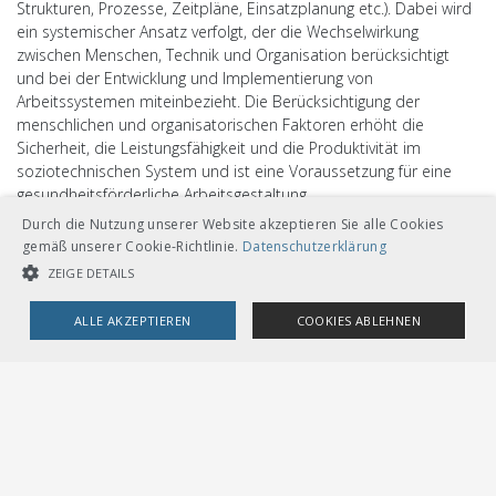
Strukturen, Prozesse, Zeitpläne, Einsatzplanung etc.). Dabei wird
ein systemischer Ansatz verfolgt, der die Wechselwirkung
zwischen Menschen, Technik und Organisation berücksichtigt
und bei der Entwicklung und Implementierung von
Arbeitssystemen miteinbezieht. Die Berücksichtigung der
menschlichen und organisatorischen Faktoren erhöht die
Sicherheit, die Leistungsfähigkeit und die Produktivität im
soziotechnischen System und ist eine Voraussetzung für eine
gesundheitsförderliche Arbeitsgestaltung.
Die Anforderungen an Bahnsysteme steigen. Neue Technologien
Durch die Nutzung unserer Website akzeptieren Sie alle Cookies
bieten neue Chancen, führen jedoch auch zu neuen Risiken im
gemäß unserer Cookie-Richtlinie.
Datenschutzerklärung
HOF-Bereich. Regulatorische Vorgaben müssen angepasst und
ZEIGE DETAILS
mit HOF-Aspekten erweitert werden, damit ein sicherer,
anspruchsvollerer und reibungsloser Bahnbetrieb gewährleistet
ALLE AKZEPTIEREN
COOKIES ABLEHNEN
werden kann.
UNBEDINGT NOTWENDIGE COOKIES
LEISTUNGSCOOKIES
Die AGr HOF hat sich unter anderem folgende Ziele gesetzt:
TARGETING-COOKIES
Schaffung eines gemeinsamen HOF-Verständnisses in der
Branche, Bereitstellen von Vorgehensweisen, Methoden und
Empfehlungen zu Minimalstandards und Fördern der
Akzeptanz in den Unternehmungen.