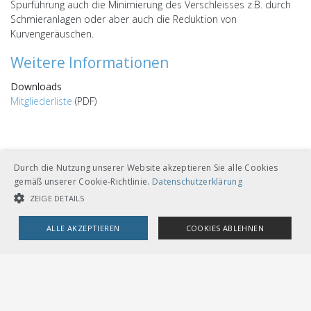
Spurführung auch die Minimierung des Verschleisses z.B. durch
Schmieranlagen oder aber auch die Reduktion von
Kurvengeräuschen.
Weitere Informationen
Downloads
Mitgliederliste
(PDF)
Durch die Nutzung unserer Website akzeptieren Sie alle Cookies
gemäß unserer Cookie-Richtlinie.
Datenschutzerklärung
ZEIGE DETAILS
Kontakt
Martin Strobel
ALLE AKZEPTIEREN
COOKIES ABLEHNEN
Projektleiter System Bahn
+41 31 359 23 16
UNBEDINGT NOTWENDIGE COOKIES
LEISTUNGSCOOKIES
martin.strobel@voev.ch
TARGETING-COOKIES