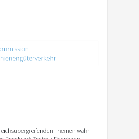
ommission
chienengüterverkehr
ereichsübergreifenden Themen wahr.
ms Regelwerk Technik Eisenbahn