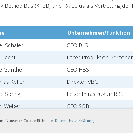
k Betrieb Bus (KTBB) und RAILplus als Vertretung der
me
Unternehmen/Funktion
el Schafer
CEO BLS
 Liechti
Leiter Produktion Persone
e Günther
CEO HBS
hias Keller
Direktor VBG
el Spring
Leiter Infrastruktur RBS
n Weber
CEO SOB
ipp Wegmüller
Leiter railCare AG
mäß unserer Cookie-Richtlinie.
Datenschutzerklärung
him Greuter
Geschäftsführer RAILplus 