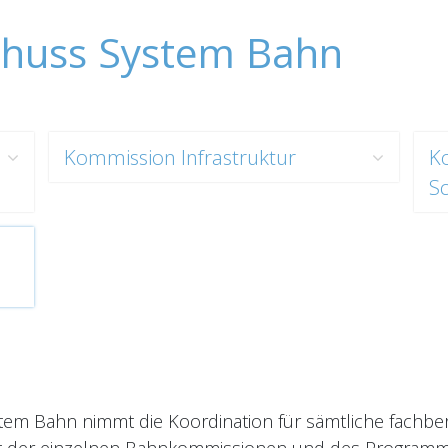
chuss System Bahn
Kommission Infrastruktur
K
S
tem Bahn nimmt die Koordination für sämtliche fachb
ität der einzelnen Bahnkommissionen und des Program