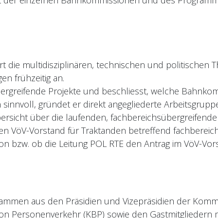
niert die multidisziplinären, technischen und politisch
n frühzeitig an.
übergreifende Projekte und beschliesst, welche Bahnkom
innvoll, gründet er direkt angegliederte Arbeitsgrupp
bersicht über die laufenden, fachbereichsübergreifende
 den VöV-Vorstand für Traktanden betreffend fachber
n bzw. ob die Leitung POL RTE den Antrag im VöV-Vors
ammen aus den Präsidien und Vizepräsidien der Kommiss
on Personenverkehr (KBP) sowie den Gastmitgliedern 