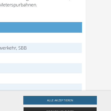
 Meterspurbahnen.
nverkehr, SBB
ALLE AKZEPTIEREN
AG