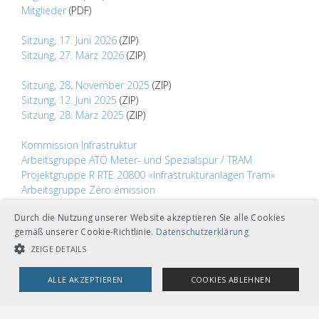
Mitglieder
(PDF)
Sitzung, 17. Juni 2026
(ZIP)
Sitzung, 27. März 2026
(ZIP)
Sitzung, 28. November 2025
(ZIP)
Sitzung, 12. Juni 2025
(ZIP)
Sitzung, 28. März 2025
(ZIP)
Kommission Infrastruktur
Arbeitsgruppe ATO Meter- und Spezialspur / TRAM
Projektgruppe R RTE 20800 «Infrastrukturanlagen Tram»
Arbeitsgruppe Zéro émission
Gremienübersicht System Bahn
Durch die Nutzung unserer Website akzeptieren Sie alle Cookies
Themenübersicht System Bahn
gemäß unserer Cookie-Richtlinie.
Datenschutzerklärung
ZEIGE DETAILS
ALLE AKZEPTIEREN
COOKIES ABLEHNEN
UNBEDINGT NOTWENDIGE COOKIES
LEISTUNGSCOOKIES