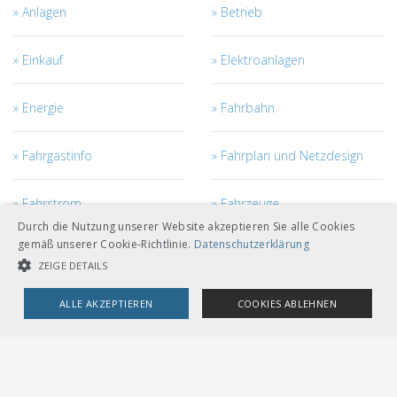
Anlagen
Betrieb
Einkauf
Elektroanlagen
Energie
Fahrbahn
Fahrgastinfo
Fahrplan und Netzdesign
Fahrstrom
Fahrzeuge
Durch die Nutzung unserer Website akzeptieren Sie alle Cookies
gemäß unserer Cookie-Richtlinie.
Datenschutzerklärung
Fahrzeugmanagement
Ingenieurbau
ZEIGE DETAILS
Kabel
Netzzugang
ALLE AKZEPTIEREN
COOKIES ABLEHNEN
UNBEDINGT NOTWENDIGE COOKIES
LEISTUNGSCOOKIES
Personal
Projekt- und Bau-
Management
TARGETING-COOKIES