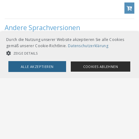
Andere Sprachversionen
Durch die Nutzung unserer Website akzeptieren Sie alle Cookies
CHF 144.00
gemäß unserer Cookie-Richtlinie.
Datenschutzerklärung
ZEIGE DETAILS
Download
Französisch
Loseblätter mit Ordner A5
ALLE AKZEPTIEREN
COOKIES ABLEHNEN
UNBEDINGT NOTWENDIGE COOKIES
LEISTUNGSCOOKIES
TARGETING-COOKIES
CHF 144.00
Download
Italienisch
Unbedingt notwendige Cookies
Leistungscookies
Loseblätter mit Ordner A5
Targeting-Cookies
Streng notwendige Cookies ermöglichen die Kernfunktionen der