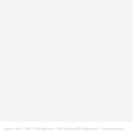
System Bahn / RTE
>
RTE-Webshop
>
RTE-Webshop/RTE-Downloads
> Fahrbahnpraxis