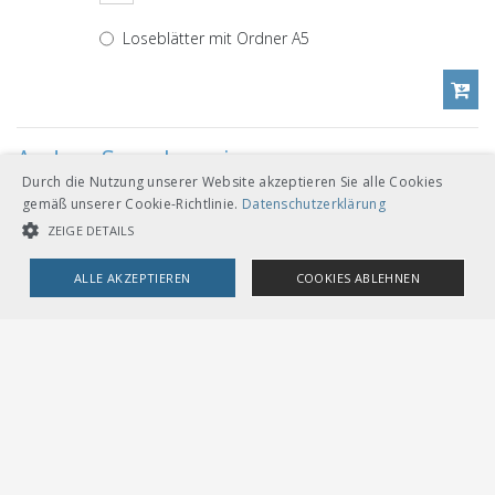
Loseblätter mit Ordner A5
Andere Sprachversionen
Durch die Nutzung unserer Website akzeptieren Sie alle Cookies
gemäß unserer Cookie-Richtlinie.
Datenschutzerklärung
CHF 144.00
ZEIGE DETAILS
Download
Deutsch
ALLE AKZEPTIEREN
COOKIES ABLEHNEN
Loseblätter mit Ordner A5
UNBEDINGT NOTWENDIGE COOKIES
LEISTUNGSCOOKIES
TARGETING-COOKIES
CHF 144.00
Download
Italienisch
Unbedingt notwendige Cookies
Leistungscookies
Loseblätter mit Ordner A5
Targeting-Cookies