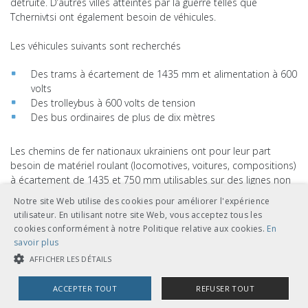
détruite. D’autres villes atteintes par la guerre telles que
Tchernivtsi ont également besoin de véhicules.
Les véhicules suivants sont recherchés
Des trams à écartement de 1435 mm et alimentation à 600
volts
Des trolleybus à 600 volts de tension
Des bus ordinaires de plus de dix mètres
Les chemins de fer nationaux ukrainiens ont pour leur part
besoin de matériel roulant (locomotives, voitures, compositions)
à écartement de 1435 et 750 mm utilisables sur des lignes non
électrifiées.
Notre site Web utilise des cookies pour améliorer l'expérience
utilisateur. En utilisant notre site Web, vous acceptez tous les
En concertation avec l’OFT, l’UTP assure la coordination des
cookies conformément à notre Politique relative aux cookies.
En
annonces de besoins d’Ukraine et des offres des entreprises
savoir plus
suisses de transports publics. Ces dernières peuvent annoncer
AFFICHER LES DÉTAILS
à l’UTP (
info@utp.ch
) les prestations de soutien qu’elles peuvent
fournir avec la mention «matériel roulant Ukraine».
ACCEPTER TOUT
REFUSER TOUT