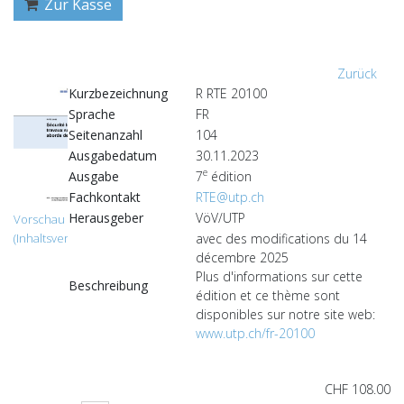
Zur Kasse
Zurück
Kurzbezeichnung
R RTE 20100
Sprache
FR
Seitenanzahl
104
Ausgabedatum
30.11.2023
e
Ausgabe
7
édition
Fachkontakt
RTE@utp.ch
Herausgeber
VöV/UTP
Vorschau
avec des modifications du 14
(Inhaltsverzeichnis)
décembre 2025
Plus d'informations sur cette
Beschreibung
édition et ce thème sont
disponibles sur notre site web:
www.utp.ch/fr-20100
CHF 108.00